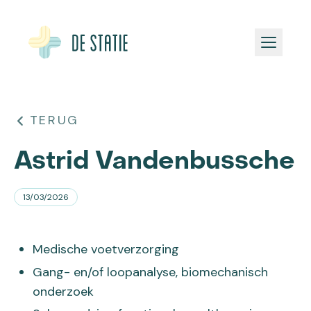
TEAM
TERUG
PRAKTISCH
Astrid Vandenbussche
NIEUWS
13/03/2026
Afspraak maken
Medische voetverzorging
Gang- en/of loopanalyse, biomechanisch
onderzoek